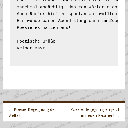
und viele Zuhörer waren mit uns eins. Sogar
manchmal andächtig, das man Wörter nicht sc
Auch Radler hielten spontan an, wollten jed
Ein wunderbarer Abend klang dann im Zeughau
Poesie es halten aus!

Poetische Grüße

Reiner Mayr

Post
navigation
←
Poesie-Begegnung der
Poesie-Begegnungen jetzt
Vielfalt!
in neuen Räumen!
→